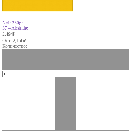
Noir 250gr.
37 – Absinthe
2,494
₽
Опт:
2,150
₽
Количество: