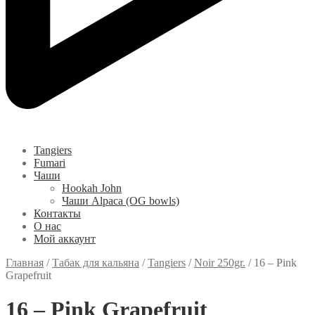
Tangiers
Fumari
Чаши
Hookah John
Чаши Alpaca (OG bowls)
Контакты
О нас
Мой аккаунт
Главная
/
Табак для кальяна
/
Tangiers
/
Noir 250gr.
/
16 – Pink
Grapefruit
16 – Pink Grapefruit