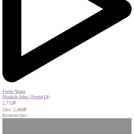
Ferris Чаша
Hookah John | Ferris(14)
2,752
₽
Опт:
2,408
₽
Количество: