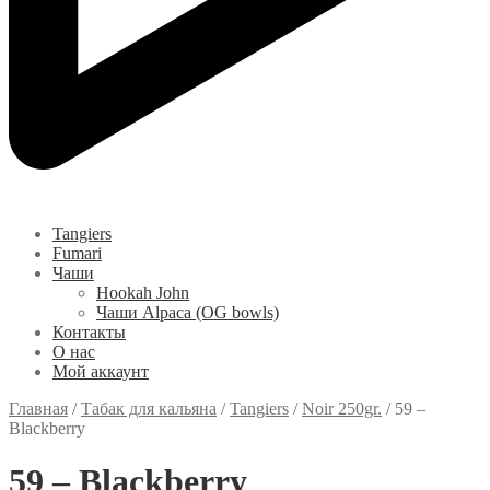
Tangiers
Fumari
Чаши
Hookah John
Чаши Alpaca (OG bowls)
Контакты
О нас
Мой аккаунт
Главная
/
Табак для кальяна
/
Tangiers
/
Noir 250gr.
/
59 –
Blackberry
59 – Blackberry