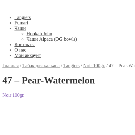
Tangiers
Fumari
Чаши
Hookah John
Чаши Alpaca (OG bowls)
Контакты
О нас
Мой аккаунт
Главная
/
Табак для кальяна
/
Tangiers
/
Noir 100gr.
/
47 – Pear-Wa
47 – Pear-Watermelon
Noir 100gr.