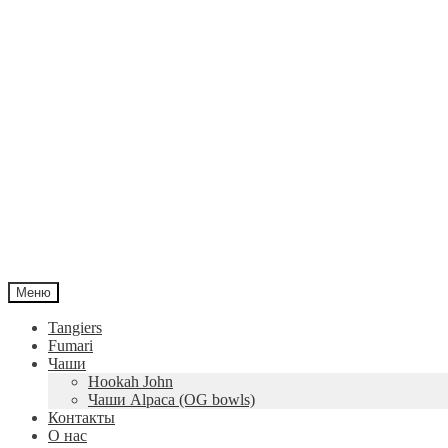
Меню
Tangiers
Fumari
Чаши
Hookah John
Чаши Alpaca (OG bowls)
Контакты
О нас