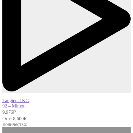
Tangiers 1KG
92 – Mimon
9,976
₽
Опт:
8,600
₽
Количество: