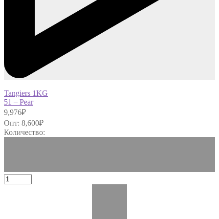
Tangiers 1KG
51 – Pear
9,976
₽
Опт:
8,600
₽
Количество: