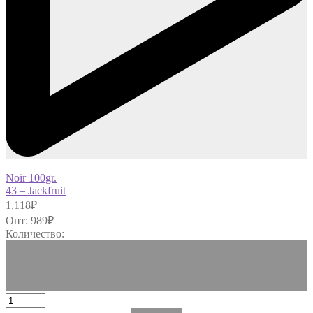
Noir 100gr.
43 – Jackfruit
1,118
₽
Опт:
989
₽
Количество: