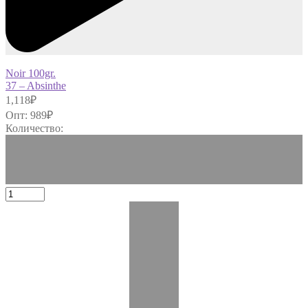
Noir 100gr.
37 – Absinthe
1,118
₽
Опт:
989
₽
Количество: