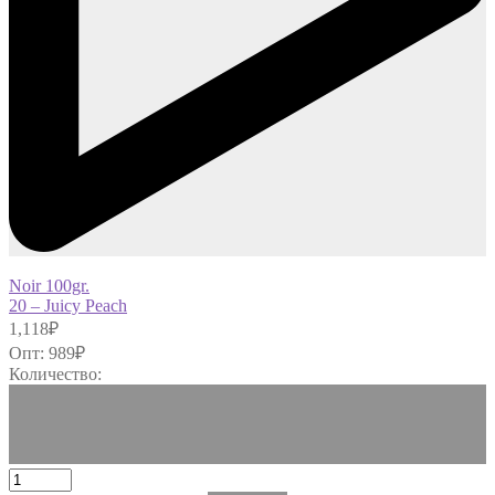
Noir 100gr.
20 – Juicy Peach
1,118
₽
Опт:
989
₽
Количество: