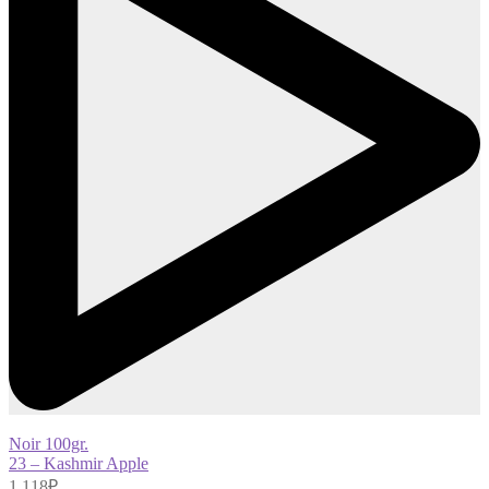
Noir 100gr.
23 – Kashmir Apple
1,118
₽